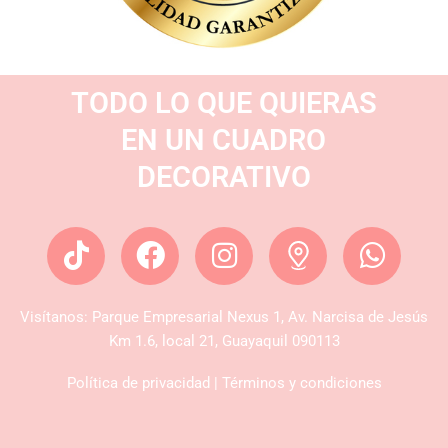
TODO LO QUE QUIERAS
EN UN CUADRO
DECORATIVO
T
F
I
W
i
a
n
h
k
c
s
a
Visítanos:
Parque Empresarial Nexus 1, Av. Narcisa de Jesús
t
e
t
t
Km 1.6, local 21, Guayaquil 090113
o
b
a
s
k
o
g
a
Política de privacidad |
Términos y condiciones
o
r
p
k
a
p