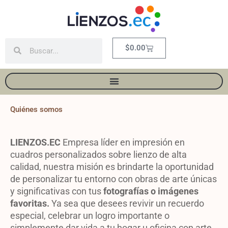
Ir
al
contenido
Buscar
Buscar
Carrito
$
0.00
Quiénes somos
LIENZOS.EC
Empresa líder en impresión en
cuadros personalizados sobre lienzo de alta
calidad, n
uestra misión es brindarte la oportunidad
de personalizar tu entorno con obras de arte únicas
y significativas con tus
fotografías o imágenes
favoritas.
Ya sea que desees revivir un recuerdo
especial, celebrar un logro importante o
simplemente dar vida a tu hogar u oficina con arte