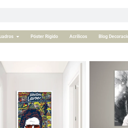
uadros
Póster Rígido
Acrílicos
Blog Decoraci