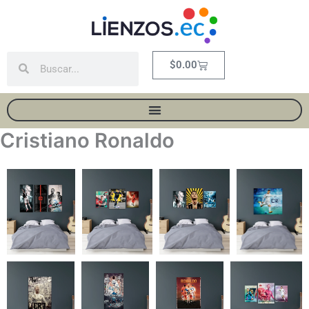
Ir
al
contenido
Buscar
Buscar
Carrito
$
0.00
Cristiano Ronaldo