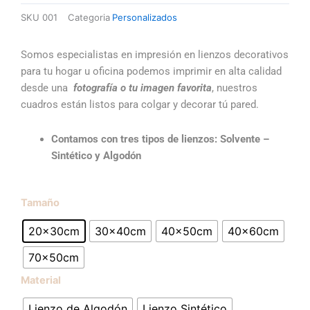
precios:
o
r
p
SKU
001
Categoria
Personalizados
desde
k
a
p
$30.36
m
hasta
Somos especialistas en impresión en lienzos decorativos
$143.97
para tu hogar u oficina podemos imprimir en alta calidad
desde una
fotografía o tu imagen favorita
, nuestros
cuadros están listos para colgar y decorar tú pared.
Contamos con tres tipos de lienzos: Solvente –
Sintético y Algodón
Lienzo
Tamaño
Personalizado
20x30cm
30x40cm
40x50cm
40x60cm
cantidad
70x50cm
Material
Lienzo de Algodón
Lienzo Sintético