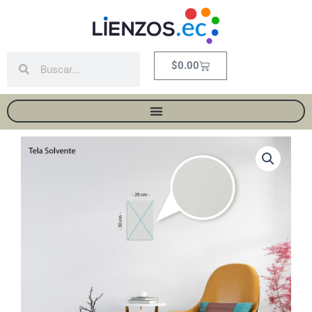
Ir
al
contenido
Buscar
Buscar
Carrito
$
0.00