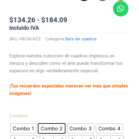
k
c
s
a
t
e
t
t
o
b
a
s
Rango
$
134.26
-
$
184.09
k
o
g
a
de
Incluido IVA
precios:
o
r
p
SKU
VBCBLNZ2
Categoria
Sets de cuadros
desde
k
a
p
$134.26
m
hasta
Explora nuestra colección de cuadros impresos en
$184.09
lienzos y descubre cómo el arte puede transformar tus
espacios en algo verdaderamente especial.
¡Tus recuerdos especiales merecen ser más que simples
imágenes!
Set
Combos
de
Combo 1
Combo 2
Combo 3
Combo 4
Lienzos
cantidad