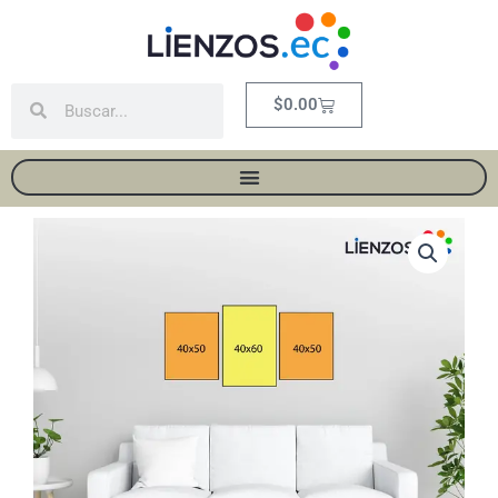
Ir
al
contenido
Buscar
Buscar
Carrito
$
0.00