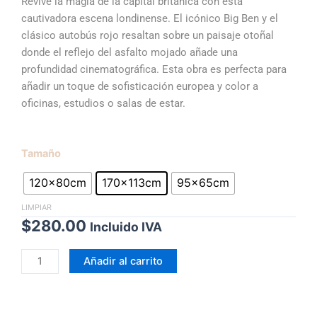
hasta
Revive la magia de la capital británica con esta
$280.00
cautivadora escena londinense. El icónico Big Ben y el
clásico autobús rojo resaltan sobre un paisaje otoñal
donde el reflejo del asfalto mojado añade una
profundidad cinematográfica. Esta obra es perfecta para
añadir un toque de sofisticación europea y color a
oficinas, estudios o salas de estar.
Otoño
Tamaño
en
120x80cm
170x113cm
95x65cm
Westminster
cantidad
LIMPIAR
$
280.00
Incluido IVA
Añadir al carrito