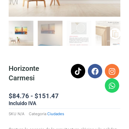
T
F
I
W
Horizonte
i
a
n
h
Carmesi
k
c
s
a
t
e
t
t
o
b
a
s
Rango
$
84.76
-
$
151.47
k
o
g
a
de
Incluido IVA
precios:
o
r
p
SKU
N/A
Categoria
Ciudades
desde
k
a
p
$84.76
m