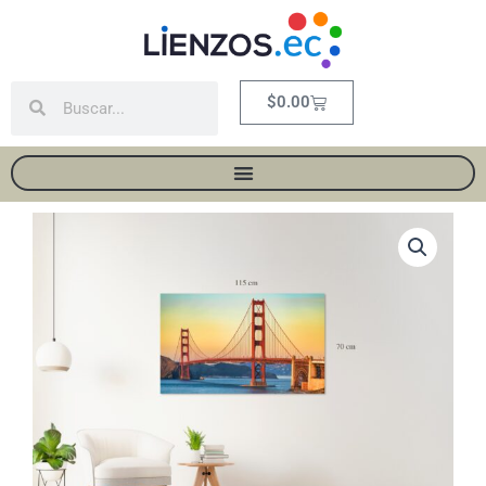
Ir
al
contenido
Buscar
Buscar
Carrito
$
0.00