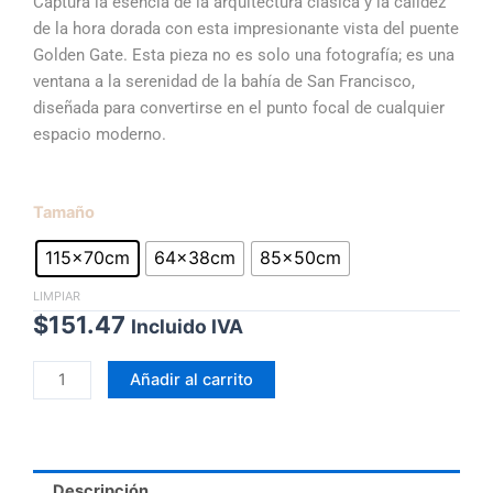
hasta
Captura la esencia de la arquitectura clásica y la calidez
$151.47
de la hora dorada con esta impresionante vista del puente
Golden Gate. Esta pieza no es solo una fotografía; es una
ventana a la serenidad de la bahía de San Francisco,
diseñada para convertirse en el punto focal de cualquier
espacio moderno.
Horizonte
Tamaño
Carmesi
115x70cm
64x38cm
85x50cm
cantidad
LIMPIAR
$
151.47
Incluido IVA
Añadir al carrito
Descripción