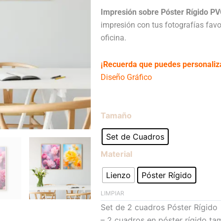
$85.3
Impresión sobre Póster Rígido PV
impresión con tus fotografías favo
oficina.
¡Recuerda que puedes personaliz
Diseño Gráfico
El
El
Cuadro
Tamaño
precio
precio
o
Set de Cuadros
original
actual
Póster
era:
es:
Rígido
Material
$55.00.
$49.2
Decorativo
Lienzo
Póster Rígido
-
Set
LIMPIAR
Flores
Set de 2 cuadros Póster Rígido
cantidad
– 2 cuadros en póster rígido 