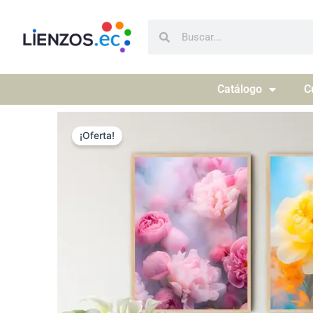
Ir
al
Buscar
Buscar
contenido
Catálogo
C
¡Oferta!