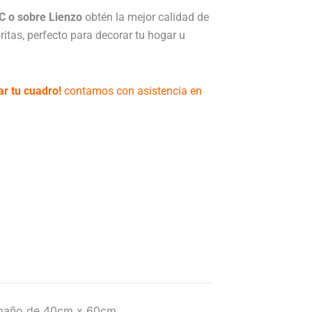
7
C o sobre Lienzo
obtén la mejor calidad de
ritas, perfecto para decorar tu hogar u
ar tu cuadro!
contamos con asistencia en
8.
tamaño de 40cm x 60cm