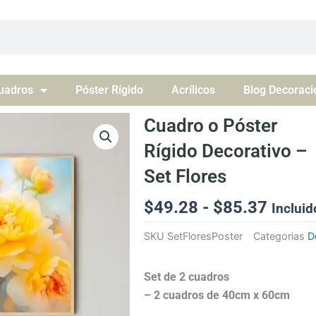
uadros
Póster Rígido
Acrílicos
Blog Decoraci
Cuadro o Póster
Rígido Decorativo –
Set Flores
Rango
$
49.28
-
$
85.37
Incluid
de
SKU
SetFloresPoster
Categorias
D
precio
desde
Set de 2 cuadros
$49.2
– 2 cuadros de 40cm x 60cm
hasta