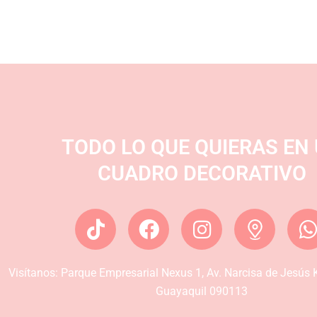
TODO LO QUE QUIERAS EN
CUADRO DECORATIVO
T
F
I
i
a
n
k
c
s
Visítanos:
Parque Empresarial Nexus 1, Av. Narcisa de Jesús K
t
e
t
t
Guayaquil 090113
o
b
a