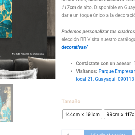
$66
117cm
de alto. Disponible en Guay
darle un toque único a la decoració
Podemos personalizar tus cuadros
elección
👉🏻 Visita nuestro catálo
decorativas/
Contáctate con un asesor
Visítanos:
Parque Empresari
local 21, Guayaquil 090113
Cuadro
Tamaño
Decorativo
144cm x 191cm
99cm x 117
Impreso
/
Esmeralda