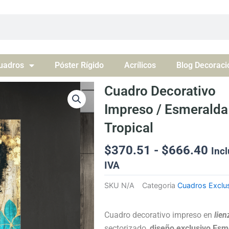
uadros
Póster Rígido
Acrílicos
Blog Decoraci
Cuadro Decorativo
Impreso / Esmeralda
Tropical
Ran
$
370.51
-
$
666.40
Incl
de
IVA
pre
SKU
N/A
Categoria
Cuadros Exclu
des
$37
has
Cuadro decorativo impreso en
lien
sectorizado,
diseño exclusivo Esm