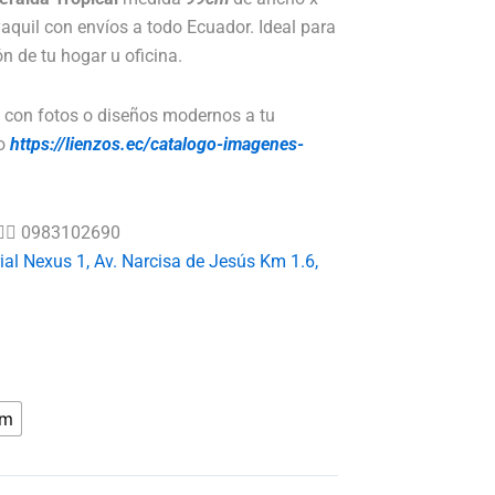
6.40
aquil con envíos a todo Ecuador. Ideal para
n de tu hogar u oficina.
con fotos o diseños modernos a tu
go
https://lienzos.ec/catalogo-imagenes-
👉🏻
0983102690
al Nexus 1, Av. Narcisa de Jesús Km 1.6,
cm