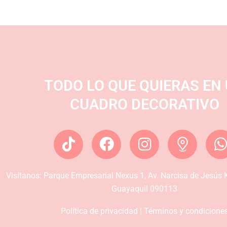
TODO LO QUE QUIERAS EN
CUADRO DECORATIVO
T
F
I
i
a
n
k
c
s
Visítanos:
Parque Empresarial Nexus 1, Av. Narcisa de Jesús K
t
e
t
t
Guayaquil 090113
o
b
a
k
o
g
Política de privacidad |
Términos y condicione
o
r