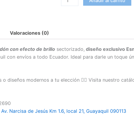
Añadir al carrito
Tropical
cantidad
Valoraciones (0)
dón con efecto de brillo
sectorizado,
diseño exclusivo Es
il con envíos a todo Ecuador. Ideal para darle un toque ún
s o diseños modernos a tu elección
👉🏻 Visita nuestro catá
2690
Av. Narcisa de Jesús Km 1.6, local 21, Guayaquil 090113