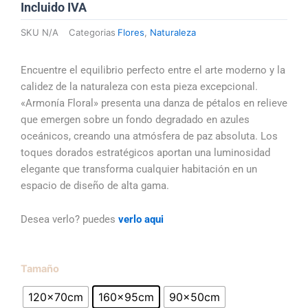
k
o
g
a
de
Incluido IVA
precios:
o
r
p
SKU
N/A
Categorias
Flores
,
Naturaleza
desde
k
a
p
$139.54
m
hasta
Encuentre el equilibrio perfecto entre el arte moderno y la
$345.52
calidez de la naturaleza con esta pieza excepcional.
«Armonía Floral» presenta una danza de pétalos en relieve
que emergen sobre un fondo degradado en azules
oceánicos, creando una atmósfera de paz absoluta. Los
toques dorados estratégicos aportan una luminosidad
elegante que transforma cualquier habitación en un
espacio de diseño de alta gama.
Desea verlo? puedes
verlo aqui
Armonía
Tamaño
Floral
120x70cm
160x95cm
90x50cm
cantidad