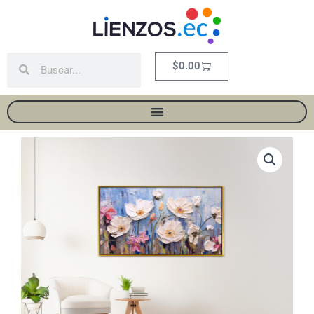
Ir
al
contenido
Buscar
Buscar
Carrito
$
0.00