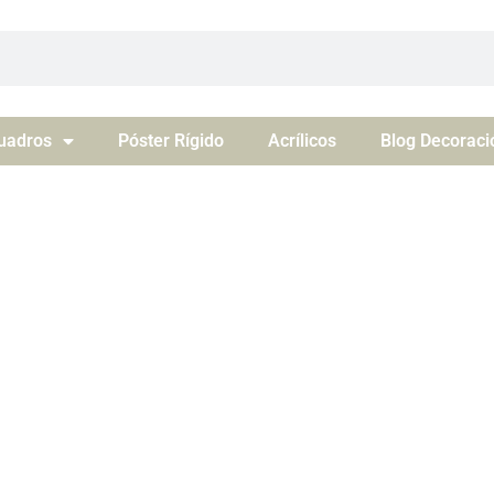
uadros
Póster Rígido
Acrílicos
Blog Decoraci