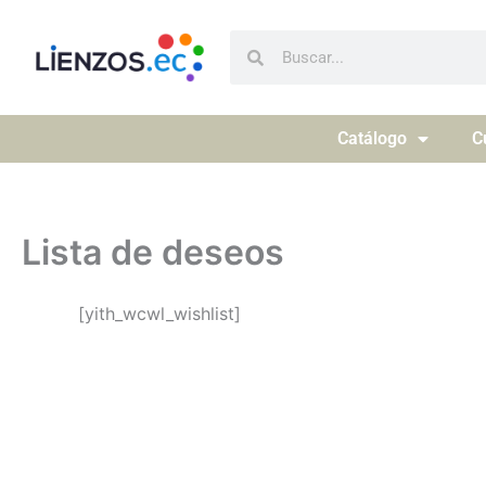
Ir
al
Buscar
Buscar
contenido
Catálogo
C
Lista de deseos
[yith_wcwl_wishlist]