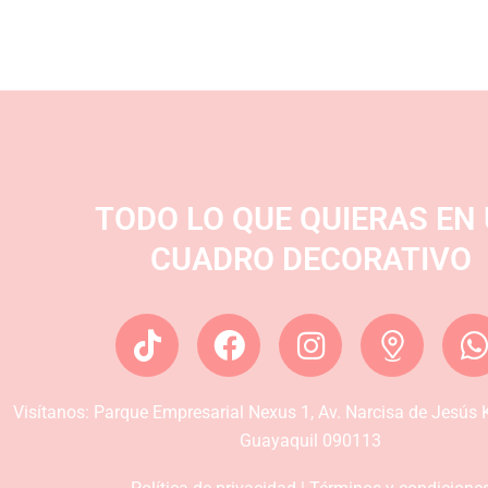
TODO LO QUE QUIERAS EN
CUADRO DECORATIVO
T
F
I
i
a
n
k
c
s
Visítanos:
Parque Empresarial Nexus 1, Av. Narcisa de Jesús K
t
e
t
t
Guayaquil 090113
o
b
a
k
o
g