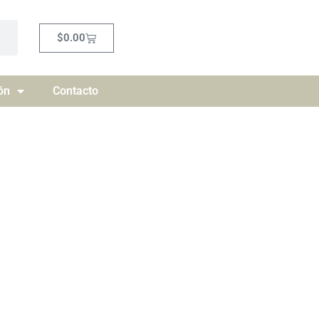
Carrito
$
0.00
ón
Contacto