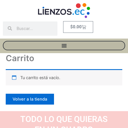
Ir
al
contenido
Buscar
Buscar
Carrito
$
0.00
Carrito
Tu carrito está vacío.
Volver a la tienda
TODO LO QUE QUIERAS